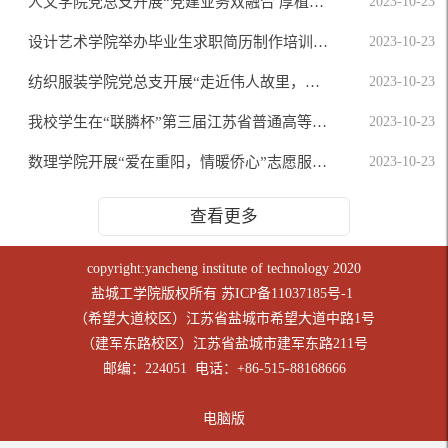
人文学院党总支开展“党建业务双融合 厚植优势促发展”专题学习活动
2023-10-23
设计艺术学院举办毕业生求职简历制作培训讲座
2023-10-23
纺织服装学院党总支开展“走近伟人故里，追寻红色印记”主题党日活动
2023-10-23
我校学生在“联膦杯”第三届江苏省普通高等学校大学生水处理实验竞赛中获佳绩
2023-10-23
数理学院开展“爱在重阳，情暖侨心”志愿服务活动
2023-10-23
查看更多
copyright:yancheng institute of technology 2020
盐城工学院版权所有
苏ICP备11037185号-1
（希望大道校区）江苏省盐城市希望大道中路1号
（建军东路校区）江苏省盐城市建军东路211号
邮编：224051 电话：+86-515-88168666
电脑版