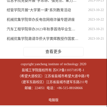
信息学院党委开展“学思想、强党性、聚力量、担使命”主题党日活动
2023-10-23
经管学院开展“大学第一课”系列教育活动
2023-10-22
机械优集学院举办反电信网络诈骗专题讲座
2023-10-22
汽车工程学院举办2023年秋季首场毕业生双选会
2023-10-21
机械优集学院邀请华侨大学黄辉教授作国家基金专题辅导报告
2023-10-21
查看更多
copyright:yancheng institute of technology 2020
盐城工学院版权所有
苏ICP备11037185号-1
（希望大道校区）江苏省盐城市希望大道中路1号
（建军东路校区）江苏省盐城市建军东路211号
邮编：224051 电话：+86-515-88168666
电脑版