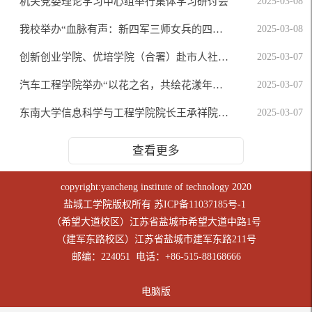
机关党委理论学习中心组举行集体学习研讨会
2025-03-08
我校举办“血脉有声：新四军三师女兵的四重时空对话”宣讲活动
2025-03-08
创新创业学院、优培学院（合署）赴市人社局劳动就业中心调研交流
2025-03-07
汽车工程学院举办“以花之名，共绘花漾年华”插花活动
2025-03-07
东南大学信息科学与工程学院院长王承祥院士应邀来校作报告
2025-03-07
查看更多
copyright:yancheng institute of technology 2020
盐城工学院版权所有
苏ICP备11037185号-1
（希望大道校区）江苏省盐城市希望大道中路1号
（建军东路校区）江苏省盐城市建军东路211号
邮编：224051 电话：+86-515-88168666
电脑版