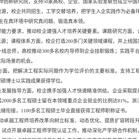
师创新研究院，支持50家高校、企业、国家实验室联合成立中
，校企共同招生，工学交替培养，把学生入企实践作为必备环
学生在真环境中研究真问题、锻造真本领。
力要求，推动校企建强人才培养关键要素。课题研究方面，企
源；课程体系方面，校企打造200多门关键领域课程，并上线国
线总师，高校推动300多名校内导师到企业挂职锻炼；实践平台
实际场景的机会。
，把解决工程实际问题作为学位评价的主要标准。支持工程
程硕博士以实践成果获得学位。
展指导方面，校企携手加强人才快速精准供给。企业采取提前
2000多名工程硕士留在本领域重点企业就业的比例达81%。
缝衔接，1100多名工程硕士毕业直接获得工程师职称证书。
卓越工程师培养改革向树立标准、动态优化、提质扩容转段升
，试点开展卓越工程师学院认证工作，推动深化产学研合作机制