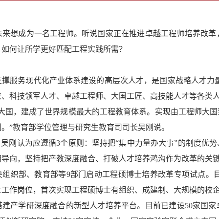
想成为一名工程师。听说国家正在推进卓越工程师培养改革，
？如何让所学更好匹配工程实践所需？
服务现代化产业体系建设的高层次人才，是国家战略人才力量的
家、科技领军人才、卓越工程师、大国工匠、高技能人才等各类人
国，建成了世界规模最大的工程教育体系。实现由工程师大国
制。”教育部学位管理与研究生教育司司长吴刚说。
吴刚认为应遵循3个原则：坚持把“集中力量办大事”的制度优
明导向，坚持把产教深度融合、打破人才培养鸿沟作为改革的关
组织部、教育部等9部门启动工程硕博士培养改革专项试点。目
走上工作岗位，首次实现工程硕博士有组织、成建制、大规模的校
产学研深度融合的新型人才培养平台。目前已建设50家国家