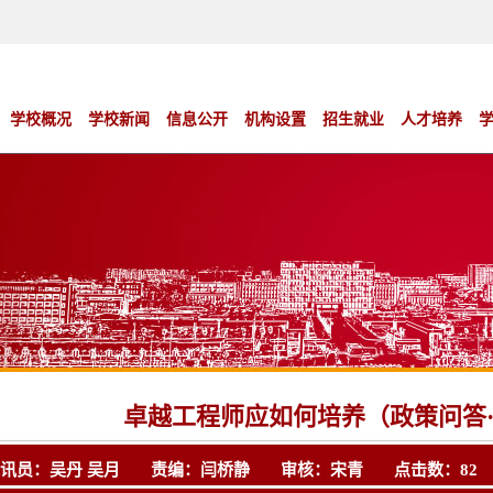
学校概况
学校新闻
信息公开
机构设置
招生就业
人才培养
卓越工程师应如何培养（政策问答
通讯员：吴丹 吴月 责编：闫桥静 审核：宋青 点击数：
82
发