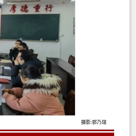
摄影:郭乃瑄