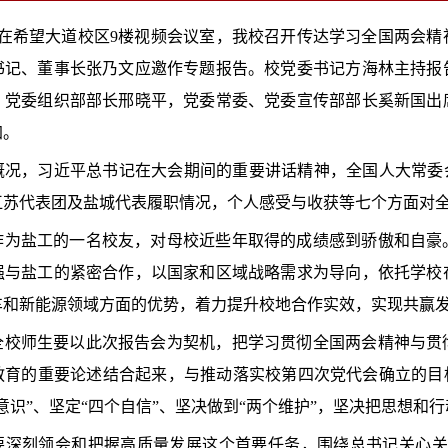
午，在希望大道校区9楼视频会议室，我校召开传达学习全国两会
书记、董事长张乃文应邀作专题报告。校党委书记方海林主持报
、党委组织部部长邢晓平，党委常委、党委宣传部部长奚新国出
加。
概况，习近平总书记在大会期间的重要讲话精神，全国人大常委
江苏代表团及盐城代表履职情况，个人感受与收获等七个方面对
作为盐工的一名校友，对母校近些年取得的成绩感到骄傲和自豪
强与盐工的紧密合作，以国家和区域战略需求为导向，依托学校
车和新能源领域方面的优势，着力提升校地合作实效，实现共赢
全校师生要以此次报告会为契机，把学习贯彻全国两会精神与贯
教育的重要论述结合起来，与推动落实校第四次党代会确立的目
意识”、坚定“四个自信”、坚决做到“两个维护”，坚决把思想和
要深刻领会和把握高质量发展这个首要任务，围绕总书记关心关