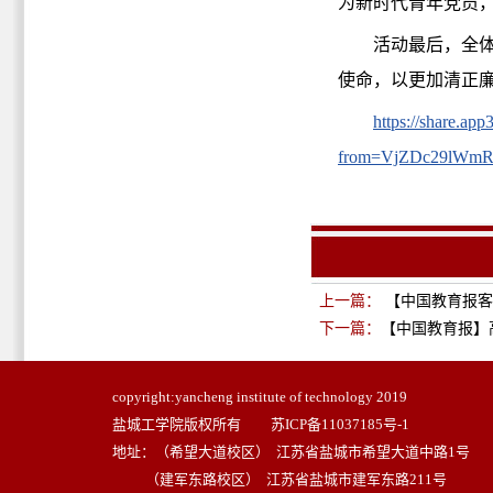
为新时代青年党员
活动最后，全
使命，以更加清正
https://share.a
from=VjZDc29lW
上一篇：
【中国教育报客
下一篇：
【中国教育报】
copyright:yancheng institute of technology 2019
盐城工学院版权所有
苏ICP备11037185号-1
地址：（希望大道校区） 江苏省盐城市希望大道中路1号
（建军东路校区） 江苏省盐城市建军东路211号