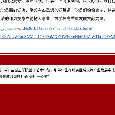
，我们更要守住廉洁底线，传承红色清廉基因，以实际行动践行初
体党员面向党旗，举起右拳重温入党誓词。党员们纷纷表示，将
廉洁的作风投身立德树人事业，为学校高质量发展贡献力量。
pp3.jyb.cn/news_d/b361b142693a924924214a8dd251ba1b?
mRlREZnUWRtcXVVam1CS09oMXZDWFcveHh6UEZtWTlpTGFyV
户端】盐城工学院设计艺术学院：引导学生在服务区域文旅产业发展中成
高校教改怎样打通“最后一公里”