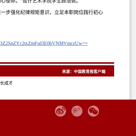
心使命。”设计艺术学院学生顾浩说。
进一步强化纪律规矩意识，立足本职岗位践行初心
DZ2SnZYc2txZmFsd3E0bVNMVmczUw==
来源：中国教育报客户端
长成才