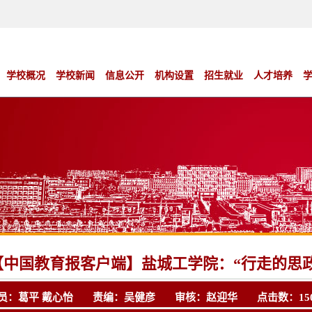
学校概况
学校新闻
信息公开
机构设置
招生就业
人才培养
【中国教育报客户端】盐城工学院：“行走的思
员：葛平 戴心怡 责编：吴健彦 审核：赵迎华 点击数：
15